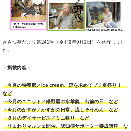
ささづ苑だより第241号（令和2年9月1日）を発行しまし
た。
－掲載内容－
・今月の特養部／Ice cream、涼を求めてプチ夏祭り！
など
・今月のユニット／磯野屋の水羊羹、出前の日 など
・今月のかすが／かすがの日常、流しそうめん など
・８月のデイサービス／ミニ祭り など
・ひまわりマルシェ開催、認知症サポーター養成講座 な