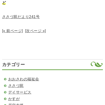
ど
ささづ苑だより241号
[« 前ページ]
[次ページ »]
カテゴリー
おおさわの福祉会
ささづ苑
デイサービス
かすが