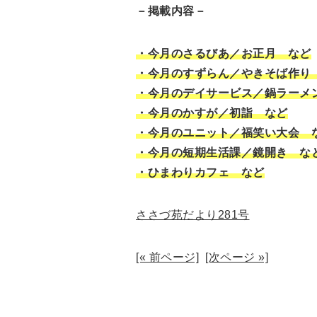
－掲載内容－
・今月のさるびあ／お正月 など
・今月のすずらん／やきそば作り
・今月のデイサービス／鍋ラーメ
・今月のかすが／初詣 など
・今月のユニット／福笑い大会 
・今月の短期生活課／鏡開き な
・ひまわりカフェ など
ささづ苑だより281号
[« 前ページ]
[次ページ »]