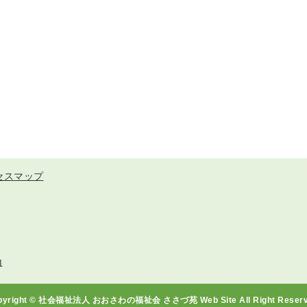
セスマップ
1
pyright © 社会福祉法人 おおさわの福祉会 ささづ苑 Web Site All Right Reserv