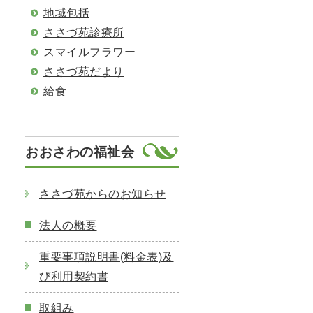
地域包括
ささづ苑診療所
スマイルフラワー
ささづ苑だより
給食
おおさわの福祉会
ささづ苑からのお知らせ
法人の概要
重要事項説明書(料金表)及
び利用契約書
取組み