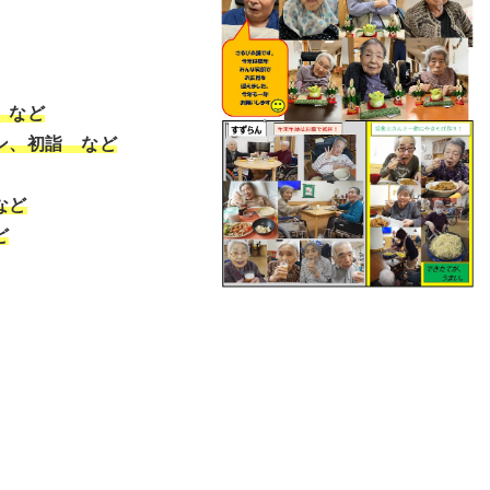
 など
ン、初詣 など
など
ど