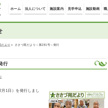
ホーム
法人について
施設案内
見学申込
施設動画
職
せ
苑だより
»
ささづ苑だより～第281号～発行
発行
り
2月1日）を発行しまし