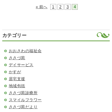
投
« 前へ
1
2
3
4
稿
の
カテゴリー
ペ
ー
おおさわの福祉会
ささづ苑
ジ
デイサービス
送
かすが
居宅支援
り
地域包括
ささづ苑診療所
スマイルフラワー
ささづ苑だより