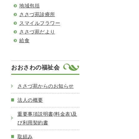
地域包括
ささづ苑診療所
スマイルフラワー
ささづ苑だより
給食
おおさわの福祉会
ささづ苑からのお知らせ
法人の概要
重要事項説明書(料金表)及
び利用契約書
取組み