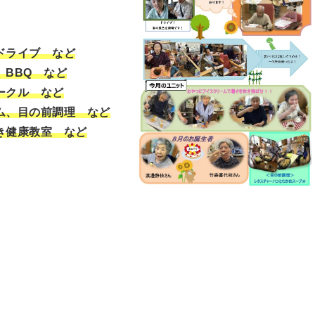
ドライブ など
BBQ など
ークル など
ム、目の前調理 など
き健康教室 など