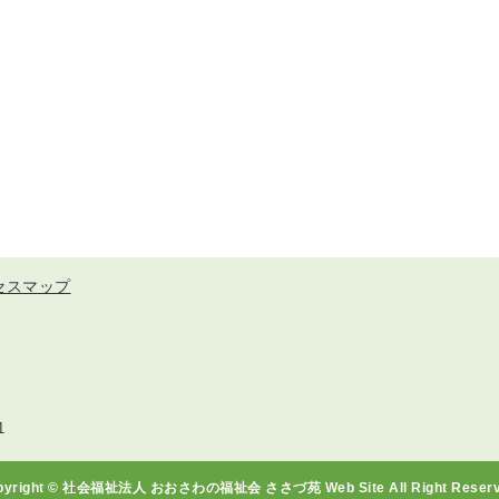
セスマップ
1
pyright © 社会福祉法人 おおさわの福祉会 ささづ苑 Web Site All Right Reserv