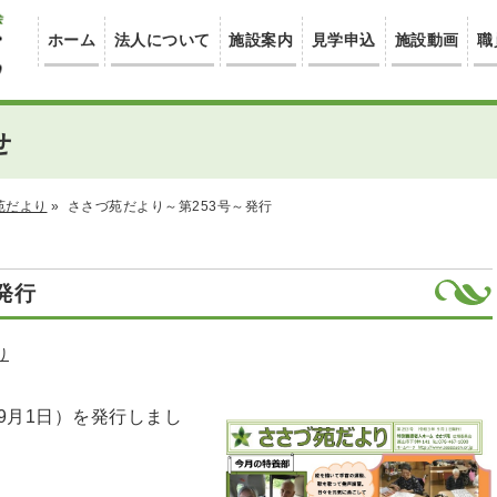
ホーム
法人について
施設案内
見学申込
施設動画
職
せ
苑だより
»
ささづ苑だより～第253号～発行
発行
り
9月1日）を発行しまし