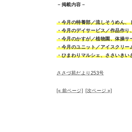
－掲載内容－
・今月の特養部／流しそうめん、
・今月のデイサービス／作品作り、
・今月のかすが／植物園、体操サ
・今月のユニット／アイスクリー
・ひまわりマルシェ、ささいきい
ささづ苑だより253号
[« 前ページ]
[次ページ »]